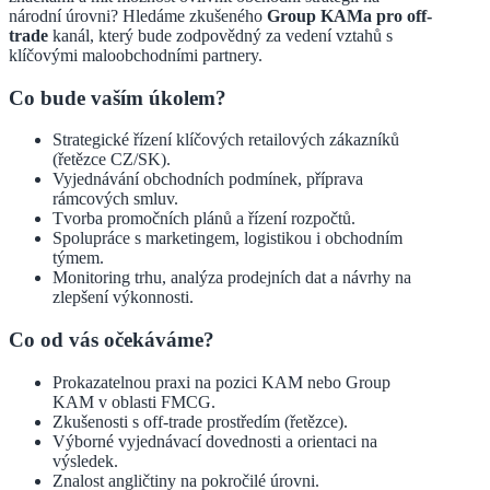
národní úrovni? Hledáme zkušeného
Group KAMa pro off-
trade
kanál, který bude zodpovědný za vedení vztahů s
klíčovými maloobchodními partnery.
Co bude vaším úkolem?
Strategické řízení klíčových retailových zákazníků
(řetězce CZ/SK).
Vyjednávání obchodních podmínek, příprava
rámcových smluv.
Tvorba promočních plánů a řízení rozpočtů.
Spolupráce s marketingem, logistikou i obchodním
týmem.
Monitoring trhu, analýza prodejních dat a návrhy na
zlepšení výkonnosti.
Co od vás očekáváme?
Prokazatelnou praxi na pozici KAM nebo Group
KAM v oblasti FMCG.
Zkušenosti s off-trade prostředím (řetězce).
Výborné vyjednávací dovednosti a orientaci na
výsledek.
Znalost angličtiny na pokročilé úrovni.