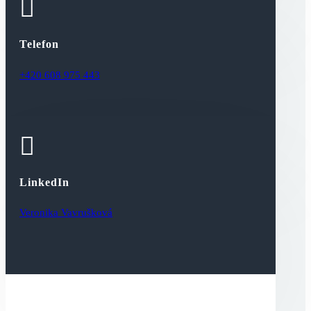

Telefon
+420 608 975 443

LinkedIn
Veronika Vavrušková