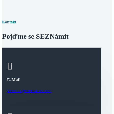
Kontakt
Pojďme se SEZNámit

E-Mail
Veronika@vavruskova.com