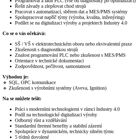
Programovat a ladit PLC (vše od diagnostiky po optimalizaci)
Řešit závady a zlepšovat chod strojů
Pracovat s automatizací, sběrem dat a MES/PMS systémy
Spolupracovat napříč týmy (výroba, kvalita, inženýring)
Podílet se na digitalizaci výroby a projektech Industry 4.0
Co se o vás očekává:
SŠ / VŠ v elektrotechnickém oboru nebo ekvivalentní praxe
Zkušenosti s diagnostikou strojů
Znalost programování PLC nebo zkušenost s MES/PMS
Orientace v technické dokumentaci
Zodpovědnost, pečlivost, samostatnost
Výhodou je:
🔹 SQL, OPC komunikace
🔹 Zkušenosti s výrobními systémy (Aveva, Ignition)
Na se můžete tešit:
Práci s moderními technologiemi v rámci Industry 4.0
Podíl na technologické digitalizaci výroby
Odborný růst a vzdělávání
Standardní firemní benefity a stabilní zázemí
Spolupráce v dynamickém, technicky silném týmu
5 týdnů dovolené